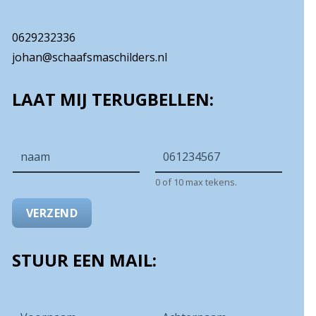
0629232336
johan@schaafsmaschilders.nl
LAAT MIJ TERUGBELLEN:
N
t
a
e
0 of 10 max tekens.
a
l
m
e
VERZEND
*
f
o
STUUR EEN MAIL:
o
n
n
N